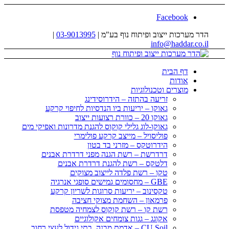
Facebook
הדר מערכות ייצוב ופיתוח נוף בע"מ |
03-9013995
|
info@haddar.co.il
דף הבית
אודות
מוצרים וטכנולוגיות
זריעה בהתזה – הידרוסידינג
גאוקו – יריעות ביו הנדסיות לחיפוי קרקע
גאוקו 20 – כוורת רצועות ייצוב
גאוקו-לוג גלילי קוקוס להגנת מדרונות ואפיקי מים
פוליסויל – מייצב קרקע פולימרי
הידרוטקס – מזרני בד בטון
דרדרשת – רשת הגנה מפני דרדרת אבנים
דלטקס – רשת להגנת דרדרת אבנים
טקו – רשת פלדה לייצוב מצוקים
GBE – מחסומים גמישים סופגי אנרגיה
טקסינוב – יריעות סרוגות לשריון קרקע
פרמאון – השחמת מצוקי חציבה
רשת קו – רשת קוקוס לצמחיה מטפסת
אקוגג – גגות צומחים אקולוגיים
CU Soil – אדמת מבנה, בתי גידול לעצי רחוב