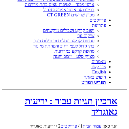
ארגזי מבנה – לטיפוח עצים בתת מדרכות
דריינבוקס ארגזי אגירה וחלחול
מכוון שורשים CT GREEN
פרויקטים
פתרונות
ייצוב קרקע ושבילים מוקשחים
שיקום נוף
סחיפת קרקע בנחלים ובתעלות ניקוז
בתי גידול לעצי רחוב והפחתת מי נגר
סחיפת קרקע במדרונות
מצוקי סלע – ייצוב והגנה
מאמרים
צור קשר
English
חיפוש באתר
תפריט
תפריט
ארכיון תגיות עבור : יריעות
גאוגריד
הנך כאן:
עמוד הבית
1
/
פרויקטים
2
/
יריעות גאוגריד