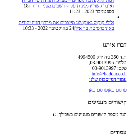
רמת אלקנה עץ אפרים – מערכות פלדה של חברת
גאוברוג שוייץ מגינות על התושבים מפני דרדרת
18
בספטמבר 2023 - 11:23
גלילי קוקוס גאוקו-לוג מייצבים את מדרון חניון יהודית
באוניברסיטת בר אילן
24 באוקטובר 2022 - 10:33
דברו איתנו
ת.ד 350 נוה ירק 4994500
טלפון: 03-9013995,
פקס: 03-9013997
info@haddar.co.il
עמוד הפייסבוק שלנו
פרסם כאן
פרסם כאן
קישורים מעניינים
הנה מספר קישורים מעניינים בשבילך! :)
עמודים