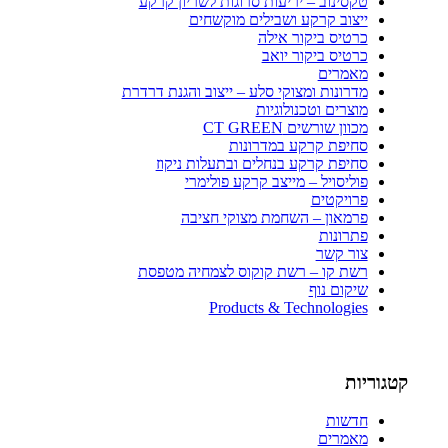
טקסינוב – יריעות סרוגות לשריון קרקע
ייצוב קרקע ושבילים מוקשחים
כרטיס ביקור אילה
כרטיס ביקור יואב
מאמרים
מדרונות ומצוקי סלע – ייצוב והגנת דרדרת
מוצרים וטכנולוגיות
מכוון שורשים CT GREEN
סחיפת קרקע במדרונות
סחיפת קרקע בנחלים ובתעלות ניקוז
פוליסויל – מייצב קרקע פולימרי
פרויקטים
פרמאון – השחמת מצוקי חציבה
פתרונות
צור קשר
רשת קו – רשת קוקוס לצמחיה מטפסת
שיקום נוף
Products & Technologies
קטגוריות
חדשות
מאמרים