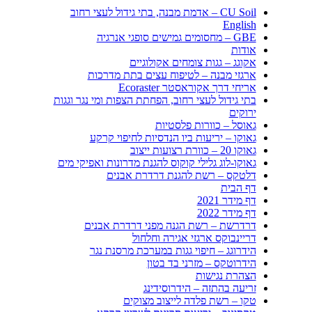
CU Soil – אדמת מבנה, בתי גידול לעצי רחוב
English
GBE – מחסומים גמישים סופגי אנרגיה
אודות
אקוגג – גגות צומחים אקולוגיים
ארגזי מבנה – לטיפוח עצים בתת מדרכות
אריחי דרך אקוראסטר Ecoraster
בתי גידול לעצי רחוב, הפחתת הצפות ומי נגר וגגות
ירוקים
גאוסל – כוורות פלסטיות
גאוקו – יריעות ביו הנדסיות לחיפוי קרקע
גאוקו 20 – כוורת רצועות ייצוב
גאוקו-לוג גלילי קוקוס להגנת מדרונות ואפיקי מים
דלטקס – רשת להגנת דרדרת אבנים
דף הבית
דף מידר 2021
דף מידר 2022
דרדרשת – רשת הגנה מפני דרדרת אבנים
דריינבוקס ארגזי אגירה וחלחול
הידרוגג – חיפוי גגות במערכת מרסנת נגר
הידרוטקס – מזרני בד בטון
הצהרת נגישות
זריעה בהתזה – הידרוסידינג
טקו – רשת פלדה לייצוב מצוקים