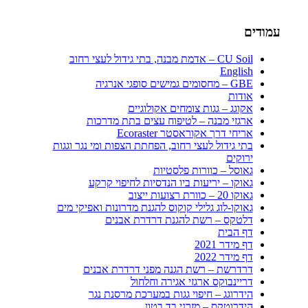
עמודים
CU Soil – אדמת מבנה, בתי גידול לעצי רחוב
English
GBE – מחסומים גמישים סופגי אנרגיה
אודות
אקוגג – גגות צומחים אקולוגיים
ארגזי מבנה – לטיפוח עצים בתת מדרכות
אריחי דרך אקוראסטר Ecoraster
בתי גידול לעצי רחוב, הפחתת הצפות ומי נגר וגגות
ירוקים
גאוסל – כוורות פלסטיות
גאוקו – יריעות ביו הנדסיות לחיפוי קרקע
גאוקו 20 – כוורת רצועות ייצוב
גאוקו-לוג גלילי קוקוס להגנת מדרונות ואפיקי מים
דלטקס – רשת להגנת דרדרת אבנים
דף הבית
דף מידר 2021
דף מידר 2022
דרדרשת – רשת הגנה מפני דרדרת אבנים
דריינבוקס ארגזי אגירה וחלחול
הידרוגג – חיפוי גגות במערכת מרסנת נגר
הידרוטקס – מזרני בד בטון