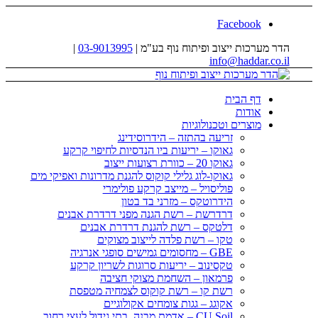
Facebook
הדר מערכות ייצוב ופיתוח נוף בע"מ |
03-9013995
|
info@haddar.co.il
דף הבית
אודות
מוצרים וטכנולוגיות
זריעה בהתזה – הידרוסידינג
גאוקו – יריעות ביו הנדסיות לחיפוי קרקע
גאוקו 20 – כוורת רצועות ייצוב
גאוקו-לוג גלילי קוקוס להגנת מדרונות ואפיקי מים
פוליסויל – מייצב קרקע פולימרי
הידרוטקס – מזרני בד בטון
דרדרשת – רשת הגנה מפני דרדרת אבנים
דלטקס – רשת להגנת דרדרת אבנים
טקו – רשת פלדה לייצוב מצוקים
GBE – מחסומים גמישים סופגי אנרגיה
טקסינוב – יריעות סרוגות לשריון קרקע
פרמאון – השחמת מצוקי חציבה
רשת קו – רשת קוקוס לצמחיה מטפסת
אקוגג – גגות צומחים אקולוגיים
CU Soil – אדמת מבנה, בתי גידול לעצי רחוב