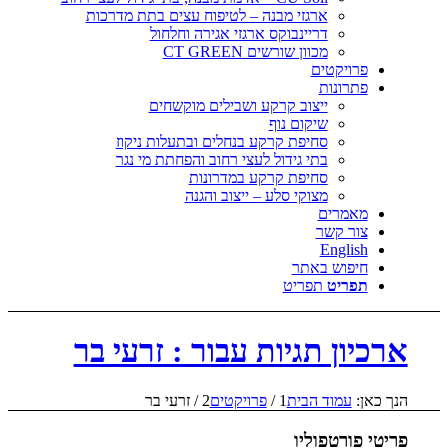
ארגזי מבנה – לטיפוח עצים בתת מדרכות
דריינבוקס ארגזי אגירה וחלחול
מכוון שורשים CT GREEN
פרויקטים
פתרונות
ייצוב קרקע ושבילים מוקשחים
שיקום נוף
סחיפת קרקע בנחלים ובתעלות ניקוז
בתי גידול לעצי רחוב והפחתת מי נגר
סחיפת קרקע במדרונות
מצוקי סלע – ייצוב והגנה
מאמרים
צור קשר
English
חיפוש באתר
תפריט
תפריט
ארכיון תגיות עבור : זרעי בר
הנך כאן:
עמוד הבית
1
/
פרויקטים
2
/
זרעי בר
פריטי פורטפוליו