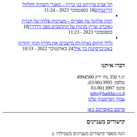
תל אביב פרויקט בני ברית – מאגרי השהיה וחלחול
דריינבוקס
18 בספטמבר 2023 - 11:24
רמת אלקנה עץ אפרים – מערכות פלדה של חברת
גאוברוג שוייץ מגינות על התושבים מפני דרדרת
18
בספטמבר 2023 - 11:23
גלילי קוקוס גאוקו-לוג מייצבים את מדרון חניון יהודית
באוניברסיטת בר אילן
24 באוקטובר 2022 - 10:33
דברו איתנו
ת.ד 350 נוה ירק 4994500
טלפון: 03-9013995,
פקס: 03-9013997
info@haddar.co.il
עמוד הפייסבוק שלנו
פרסם כאן
פרסם כאן
קישורים מעניינים
הנה מספר קישורים מעניינים בשבילך! :)