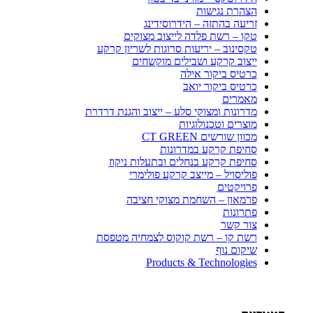
הצהרת נגישות
זריעה בהתזה – הידרוסידינג
טקו – רשת פלדה לייצוב מצוקים
טקסינוב – יריעות סרוגות לשריון קרקע
ייצוב קרקע ושבילים מוקשחים
כרטיס ביקור אילה
כרטיס ביקור יואב
מאמרים
מדרונות ומצוקי סלע – ייצוב והגנת דרדרת
מוצרים וטכנולוגיות
מכוון שורשים CT GREEN
סחיפת קרקע במדרונות
סחיפת קרקע בנחלים ובתעלות ניקוז
פוליסויל – מייצב קרקע פולימרי
פרויקטים
פרמאון – השחמת מצוקי חציבה
פתרונות
צור קשר
רשת קו – רשת קוקוס לצמחיה מטפסת
שיקום נוף
Products & Technologies