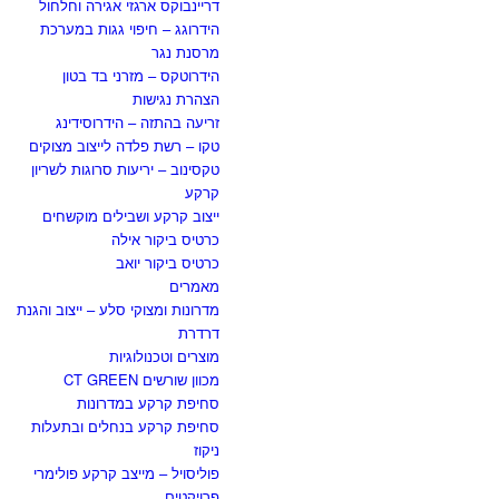
דריינבוקס ארגזי אגירה וחלחול
הידרוגג – חיפוי גגות במערכת
מרסנת נגר
הידרוטקס – מזרני בד בטון
הצהרת נגישות
זריעה בהתזה – הידרוסידינג
טקו – רשת פלדה לייצוב מצוקים
טקסינוב – יריעות סרוגות לשריון
קרקע
ייצוב קרקע ושבילים מוקשחים
כרטיס ביקור אילה
כרטיס ביקור יואב
מאמרים
מדרונות ומצוקי סלע – ייצוב והגנת
דרדרת
מוצרים וטכנולוגיות
מכוון שורשים CT GREEN
סחיפת קרקע במדרונות
סחיפת קרקע בנחלים ובתעלות
ניקוז
פוליסויל – מייצב קרקע פולימרי
פרויקטים