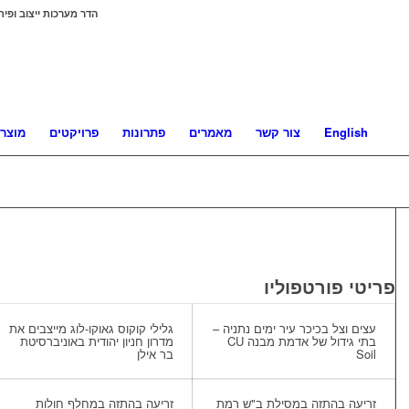
הדר מערכות ייצוב ופית
English
צור קשר
מאמרים
פתרונות
פרויקטים
מוצרי
פריטי פורטפוליו
עצים וצל בכיכר עיר ימים נתניה –
גלילי קוקוס גאוקו-לוג מייצבים את
בתי גידול של אדמת מבנה CU
מדרון חניון יהודית באוניברסיטת
Soil
בר אילן
זריעה בהתזה במסילת ב"ש רמת
זריעה בהתזה במחלף חולות