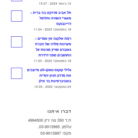
10 בינואר 2024 - 15:37
תל אביב פרויקט בני ברית –
מאגרי השהיה וחלחול
דריינבוקס
18 בספטמבר 2023 - 11:24
רמת אלקנה עץ אפרים –
מערכות פלדה של חברת
גאוברוג שוייץ מגינות על
התושבים מפני דרדרת
18 בספטמבר 2023 - 11:23
גלילי קוקוס גאוקו-לוג מייצבים
את מדרון חניון יהודית
באוניברסיטת בר אילן
24 באוקטובר 2022 - 10:33
דברו איתנו
ת.ד 350 נוה ירק 4994500
טלפון: 03-9013995,
פקס: 03-9013997