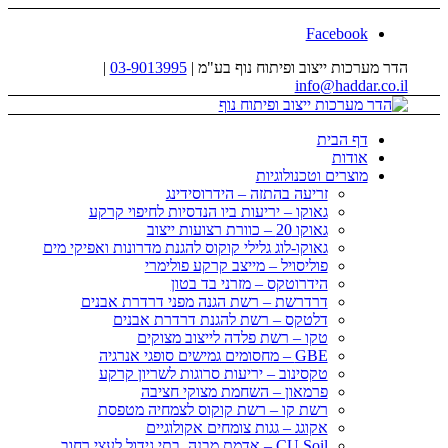
Facebook
הדר מערכות ייצוב ופיתוח נוף בע"מ |
03-9013995
|
info@haddar.co.il
דף הבית
אודות
מוצרים וטכנולוגיות
זריעה בהתזה – הידרוסידינג
גאוקו – יריעות ביו הנדסיות לחיפוי קרקע
גאוקו 20 – כוורת רצועות ייצוב
גאוקו-לוג גלילי קוקוס להגנת מדרונות ואפיקי מים
פוליסויל – מייצב קרקע פולימרי
הידרוטקס – מזרני בד בטון
דרדרשת – רשת הגנה מפני דרדרת אבנים
דלטקס – רשת להגנת דרדרת אבנים
טקו – רשת פלדה לייצוב מצוקים
GBE – מחסומים גמישים סופגי אנרגיה
טקסינוב – יריעות סרוגות לשריון קרקע
פרמאון – השחמת מצוקי חציבה
רשת קו – רשת קוקוס לצמחיה מטפסת
אקוגג – גגות צומחים אקולוגיים
CU Soil – אדמת מבנה, בתי גידול לעצי רחוב