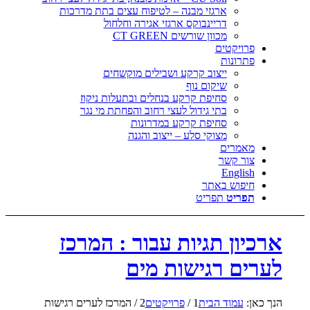
ארגזי מבנה – לטיפוח עצים בתת מדרכות
דריינבוקס ארגזי אגירה וחלחול
מכוון שורשים CT GREEN
פרויקטים
פתרונות
ייצוב קרקע ושבילים מוקשחים
שיקום נוף
סחיפת קרקע בנחלים ובתעלות ניקוז
בתי גידול לעצי רחוב והפחתת מי נגר
סחיפת קרקע במדרונות
מצוקי סלע – ייצוב והגנה
מאמרים
צור קשר
English
חיפוש באתר
תפריט
תפריט
ארכיון תגיות עבור : המרכז
לערים רגישות מים
הנך כאן:
עמוד הבית
1
/
פרויקטים
2
/
המרכז לערים רגישות