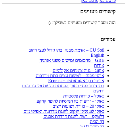
פרסם כאן
פרסם כאן
קישורים מעניינים
הנה מספר קישורים מעניינים בשבילך! :)
עמודים
CU Soil – אדמת מבנה, בתי גידול לעצי רחוב
English
GBE – מחסומים גמישים סופגי אנרגיה
אודות
אקוגג – גגות צומחים אקולוגיים
ארגזי מבנה – לטיפוח עצים בתת מדרכות
אריחי דרך אקוראסטר Ecoraster
בתי גידול לעצי רחוב, הפחתת הצפות ומי נגר וגגות
ירוקים
גאוסל – כוורות פלסטיות
גאוקו – יריעות ביו הנדסיות לחיפוי קרקע
גאוקו 20 – כוורת רצועות ייצוב
גאוקו-לוג גלילי קוקוס להגנת מדרונות ואפיקי מים
דלטקס – רשת להגנת דרדרת אבנים
דף הבית
דף מידר 2021