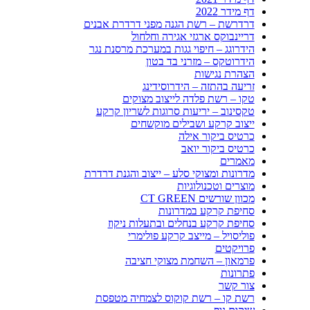
דף מידר 2022
דרדרשת – רשת הגנה מפני דרדרת אבנים
דריינבוקס ארגזי אגירה וחלחול
הידרוגג – חיפוי גגות במערכת מרסנת נגר
הידרוטקס – מזרני בד בטון
הצהרת נגישות
זריעה בהתזה – הידרוסידינג
טקו – רשת פלדה לייצוב מצוקים
טקסינוב – יריעות סרוגות לשריון קרקע
ייצוב קרקע ושבילים מוקשחים
כרטיס ביקור אילה
כרטיס ביקור יואב
מאמרים
מדרונות ומצוקי סלע – ייצוב והגנת דרדרת
מוצרים וטכנולוגיות
מכוון שורשים CT GREEN
סחיפת קרקע במדרונות
סחיפת קרקע בנחלים ובתעלות ניקוז
פוליסויל – מייצב קרקע פולימרי
פרויקטים
פרמאון – השחמת מצוקי חציבה
פתרונות
צור קשר
רשת קו – רשת קוקוס לצמחיה מטפסת