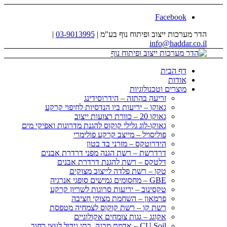
Facebook
הדר מערכות ייצוב ופיתוח נוף בע"מ |
03-9013995
|
info@haddar.co.il
דף הבית
אודות
מוצרים וטכנולוגיות
זריעה בהתזה – הידרוסידינג
גאוקו – יריעות ביו הנדסיות לחיפוי קרקע
גאוקו 20 – כוורת רצועות ייצוב
גאוקו-לוג גלילי קוקוס להגנת מדרונות ואפיקי מים
פוליסויל – מייצב קרקע פולימרי
הידרוטקס – מזרני בד בטון
דרדרשת – רשת הגנה מפני דרדרת אבנים
דלטקס – רשת להגנת דרדרת אבנים
טקו – רשת פלדה לייצוב מצוקים
GBE – מחסומים גמישים סופגי אנרגיה
טקסינוב – יריעות סרוגות לשריון קרקע
פרמאון – השחמת מצוקי חציבה
רשת קו – רשת קוקוס לצמחיה מטפסת
אקוגג – גגות צומחים אקולוגיים
CU Soil – אדמת מבנה, בתי גידול לעצי רחוב