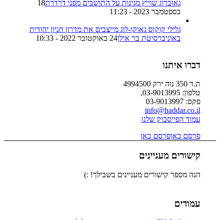
גאוברוג שוייץ מגינות על התושבים מפני דרדרת
18
בספטמבר 2023 - 11:23
גלילי קוקוס גאוקו-לוג מייצבים את מדרון חניון יהודית
באוניברסיטת בר אילן
24 באוקטובר 2022 - 10:33
דברו איתנו
ת.ד 350 נוה ירק 4994500
טלפון: 03-9013995,
פקס: 03-9013997
info@haddar.co.il
עמוד הפייסבוק שלנו
פרסם כאן
פרסם כאן
קישורים מעניינים
הנה מספר קישורים מעניינים בשבילך! :)
עמודים