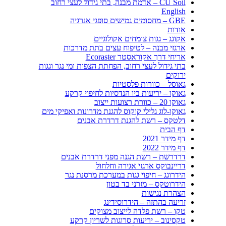
CU Soil – אדמת מבנה, בתי גידול לעצי רחוב
English
GBE – מחסומים גמישים סופגי אנרגיה
אודות
אקוגג – גגות צומחים אקולוגיים
ארגזי מבנה – לטיפוח עצים בתת מדרכות
אריחי דרך אקוראסטר Ecoraster
בתי גידול לעצי רחוב, הפחתת הצפות ומי נגר וגגות
ירוקים
גאוסל – כוורות פלסטיות
גאוקו – יריעות ביו הנדסיות לחיפוי קרקע
גאוקו 20 – כוורת רצועות ייצוב
גאוקו-לוג גלילי קוקוס להגנת מדרונות ואפיקי מים
דלטקס – רשת להגנת דרדרת אבנים
דף הבית
דף מידר 2021
דף מידר 2022
דרדרשת – רשת הגנה מפני דרדרת אבנים
דריינבוקס ארגזי אגירה וחלחול
הידרוגג – חיפוי גגות במערכת מרסנת נגר
הידרוטקס – מזרני בד בטון
הצהרת נגישות
זריעה בהתזה – הידרוסידינג
טקו – רשת פלדה לייצוב מצוקים
טקסינוב – יריעות סרוגות לשריון קרקע