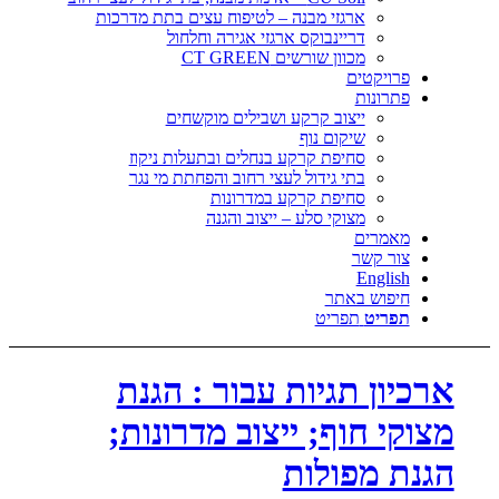
ארגזי מבנה – לטיפוח עצים בתת מדרכות
דריינבוקס ארגזי אגירה וחלחול
מכוון שורשים CT GREEN
פרויקטים
פתרונות
ייצוב קרקע ושבילים מוקשחים
שיקום נוף
סחיפת קרקע בנחלים ובתעלות ניקוז
בתי גידול לעצי רחוב והפחתת מי נגר
סחיפת קרקע במדרונות
מצוקי סלע – ייצוב והגנה
מאמרים
צור קשר
English
חיפוש באתר
תפריט
תפריט
ארכיון תגיות עבור : הגנת
מצוקי חוף; ייצוב מדרונות;
הגנת מפולות