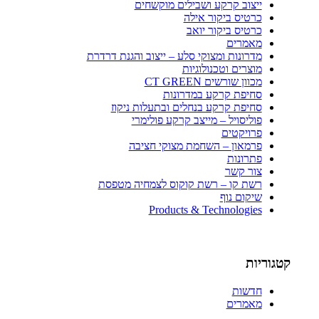
ייצוב קרקע ושבילים מוקשחים
כרטיס ביקור אילה
כרטיס ביקור יואב
מאמרים
מדרונות ומצוקי סלע – ייצוב והגנת דרדרת
מוצרים וטכנולוגיות
מכוון שורשים CT GREEN
סחיפת קרקע במדרונות
סחיפת קרקע בנחלים ובתעלות ניקוז
פוליסויל – מייצב קרקע פולימרי
פרויקטים
פרמאון – השחמת מצוקי חציבה
פתרונות
צור קשר
רשת קו – רשת קוקוס לצמחיה מטפסת
שיקום נוף
Products & Technologies
קטגוריות
חדשות
מאמרים