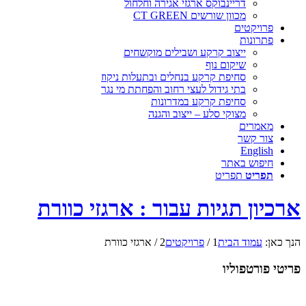
דריינבוקס ארגזי אגירה וחלחול
מכוון שורשים CT GREEN
פרויקטים
פתרונות
ייצוב קרקע ושבילים מוקשחים
שיקום נוף
סחיפת קרקע בנחלים ובתעלות ניקוז
בתי גידול לעצי רחוב והפחתת מי נגר
סחיפת קרקע במדרונות
מצוקי סלע – ייצוב והגנה
מאמרים
צור קשר
English
חיפוש באתר
תפריט
תפריט
ארכיון תגיות עבור : ארגזי כוורת
הנך כאן:
עמוד הבית
1
/
פרויקטים
2
/
ארגזי כוורת
פריטי פורטפוליו