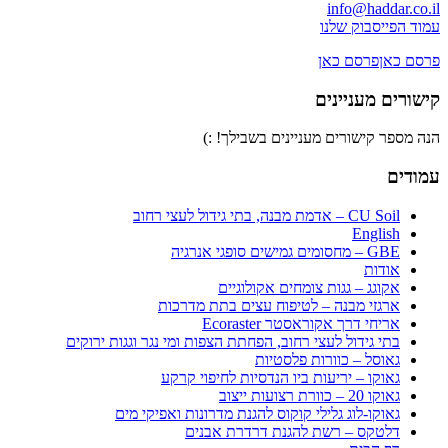
info@haddar.co.il
עמוד הפייסבוק שלנו
פרסם כאן
פרסם כאן
קישורים מעניינים
הנה מספר קישורים מעניינים בשבילך! :)
עמודים
CU Soil – אדמת מבנה, בתי גידול לעצי רחוב
English
GBE – מחסומים גמישים סופגי אנרגיה
אודות
אקוגג – גגות צומחים אקולוגיים
ארגזי מבנה – לטיפוח עצים בתת מדרכות
אריחי דרך אקוראסטר Ecoraster
בתי גידול לעצי רחוב, הפחתת הצפות ומי נגר וגגות ירוקים
גאוסל – כוורות פלסטיות
גאוקו – יריעות ביו הנדסיות לחיפוי קרקע
גאוקו 20 – כוורת רצועות ייצוב
גאוקו-לוג גלילי קוקוס להגנת מדרונות ואפיקי מים
דלטקס – רשת להגנת דרדרת אבנים