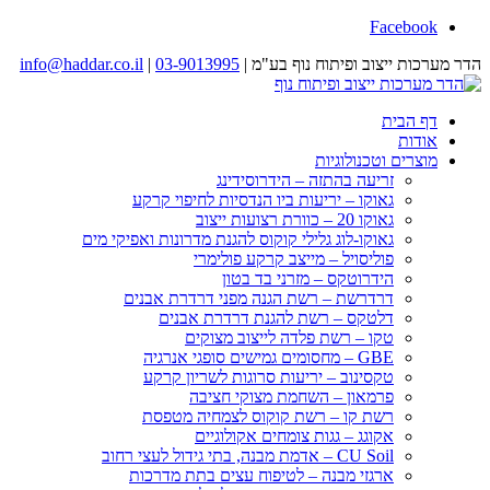
Facebook
הדר מערכות ייצוב ופיתוח נוף בע"מ |
03-9013995
|
info@haddar.co.il
דף הבית
אודות
מוצרים וטכנולוגיות
זריעה בהתזה – הידרוסידינג
גאוקו – יריעות ביו הנדסיות לחיפוי קרקע
גאוקו 20 – כוורת רצועות ייצוב
גאוקו-לוג גלילי קוקוס להגנת מדרונות ואפיקי מים
פוליסויל – מייצב קרקע פולימרי
הידרוטקס – מזרני בד בטון
דרדרשת – רשת הגנה מפני דרדרת אבנים
דלטקס – רשת להגנת דרדרת אבנים
טקו – רשת פלדה לייצוב מצוקים
GBE – מחסומים גמישים סופגי אנרגיה
טקסינוב – יריעות סרוגות לשריון קרקע
פרמאון – השחמת מצוקי חציבה
רשת קו – רשת קוקוס לצמחיה מטפסת
אקוגג – גגות צומחים אקולוגיים
CU Soil – אדמת מבנה, בתי גידול לעצי רחוב
ארגזי מבנה – לטיפוח עצים בתת מדרכות