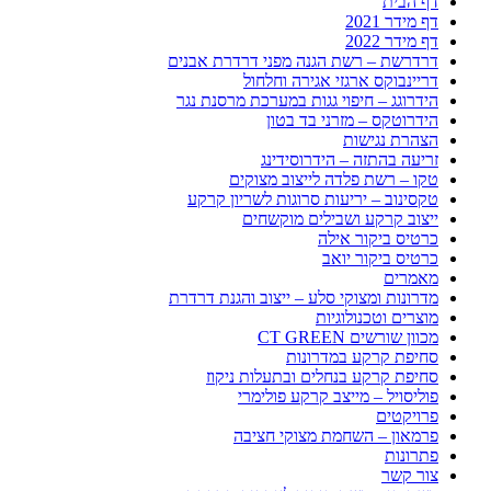
דף הבית
דף מידר 2021
דף מידר 2022
דרדרשת – רשת הגנה מפני דרדרת אבנים
דריינבוקס ארגזי אגירה וחלחול
הידרוגג – חיפוי גגות במערכת מרסנת נגר
הידרוטקס – מזרני בד בטון
הצהרת נגישות
זריעה בהתזה – הידרוסידינג
טקו – רשת פלדה לייצוב מצוקים
טקסינוב – יריעות סרוגות לשריון קרקע
ייצוב קרקע ושבילים מוקשחים
כרטיס ביקור אילה
כרטיס ביקור יואב
מאמרים
מדרונות ומצוקי סלע – ייצוב והגנת דרדרת
מוצרים וטכנולוגיות
מכוון שורשים CT GREEN
סחיפת קרקע במדרונות
סחיפת קרקע בנחלים ובתעלות ניקוז
פוליסויל – מייצב קרקע פולימרי
פרויקטים
פרמאון – השחמת מצוקי חציבה
פתרונות
צור קשר