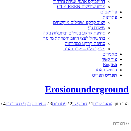
דריינבוקס ארגזי אגירה וחלחול
מכוון שורשים CT GREEN
פרויקטים
פתרונות
ייצוב קרקע ושבילים מוקשחים
שיקום נוף
סחיפת קרקע בנחלים ובתעלות ניקוז
בתי גידול לעצי רחוב והפחתת מי נגר
סחיפת קרקע במדרונות
מצוקי סלע – ייצוב והגנה
מאמרים
צור קשר
English
חיפוש באתר
תפריט
תפריט
Erosionunderground
הנך כאן:
עמוד הבית
1
/
צור קשר
2
/
פתרונות
3
/
סחיפת קרקע במדרונות
4
/
0
תגובות