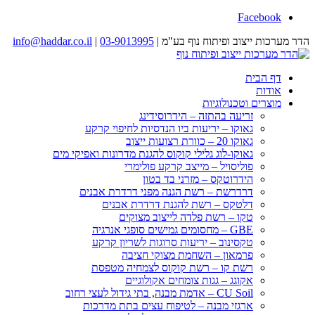
Facebook
הדר מערכות ייצוב ופיתוח נוף בע"מ |
03-9013995
|
info@haddar.co.il
דף הבית
אודות
מוצרים וטכנולוגיות
זריעה בהתזה – הידרוסידינג
גאוקו – יריעות ביו הנדסיות לחיפוי קרקע
גאוקו 20 – כוורת רצועות ייצוב
גאוקו-לוג גלילי קוקוס להגנת מדרונות ואפיקי מים
פוליסויל – מייצב קרקע פולימרי
הידרוטקס – מזרני בד בטון
דרדרשת – רשת הגנה מפני דרדרת אבנים
דלטקס – רשת להגנת דרדרת אבנים
טקו – רשת פלדה לייצוב מצוקים
GBE – מחסומים גמישים סופגי אנרגיה
טקסינוב – יריעות סרוגות לשריון קרקע
פרמאון – השחמת מצוקי חציבה
רשת קו – רשת קוקוס לצמחיה מטפסת
אקוגג – גגות צומחים אקולוגיים
CU Soil – אדמת מבנה, בתי גידול לעצי רחוב
ארגזי מבנה – לטיפוח עצים בתת מדרכות