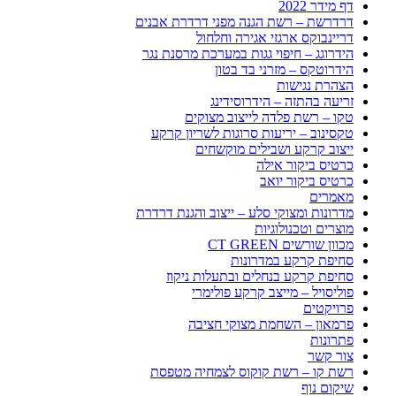
דף מידר 2022
דרדרשת – רשת הגנה מפני דרדרת אבנים
דריינבוקס ארגזי אגירה וחלחול
הידרוגג – חיפוי גגות במערכת מרסנת נגר
הידרוטקס – מזרני בד בטון
הצהרת נגישות
זריעה בהתזה – הידרוסידינג
טקו – רשת פלדה לייצוב מצוקים
טקסינוב – יריעות סרוגות לשריון קרקע
ייצוב קרקע ושבילים מוקשחים
כרטיס ביקור אילה
כרטיס ביקור יואב
מאמרים
מדרונות ומצוקי סלע – ייצוב והגנת דרדרת
מוצרים וטכנולוגיות
מכוון שורשים CT GREEN
סחיפת קרקע במדרונות
סחיפת קרקע בנחלים ובתעלות ניקוז
פוליסויל – מייצב קרקע פולימרי
פרויקטים
פרמאון – השחמת מצוקי חציבה
פתרונות
צור קשר
רשת קו – רשת קוקוס לצמחיה מטפסת
שיקום נוף