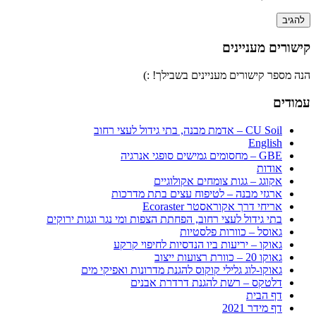
קישורים מעניינים
הנה מספר קישורים מעניינים בשבילך! :)
עמודים
CU Soil – אדמת מבנה, בתי גידול לעצי רחוב
English
GBE – מחסומים גמישים סופגי אנרגיה
אודות
אקוגג – גגות צומחים אקולוגיים
ארגזי מבנה – לטיפוח עצים בתת מדרכות
אריחי דרך אקוראסטר Ecoraster
בתי גידול לעצי רחוב, הפחתת הצפות ומי נגר וגגות ירוקים
גאוסל – כוורות פלסטיות
גאוקו – יריעות ביו הנדסיות לחיפוי קרקע
גאוקו 20 – כוורת רצועות ייצוב
גאוקו-לוג גלילי קוקוס להגנת מדרונות ואפיקי מים
דלטקס – רשת להגנת דרדרת אבנים
דף הבית
דף מידר 2021