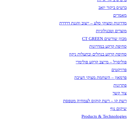
כרטיס ביקור יואב
מאמרים
מדרונות ומצוקי סלע – ייצוב והגנת דרדרת
מוצרים וטכנולוגיות
מכוון שורשים CT GREEN
סחיפת קרקע במדרונות
סחיפת קרקע בנחלים ובתעלות ניקוז
פוליסויל – מייצב קרקע פולימרי
פרויקטים
פרמאון – השחמת מצוקי חציבה
פתרונות
צור קשר
רשת קו – רשת קוקוס לצמחיה מטפסת
שיקום נוף
Products & Technologies