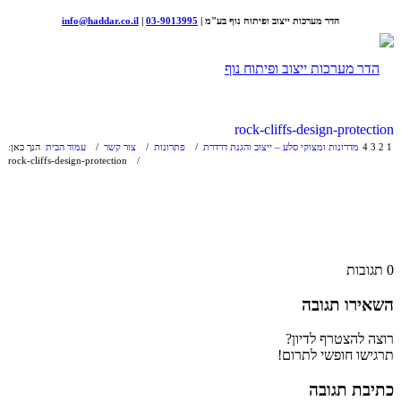
הדר מערכות ייצוב ופיתוח נוף בע"מ |
03-9013995
|
info@haddar.co.il
rock-cliffs-design-protection
1
2
3
4
מדרונות ומצוקי סלע – ייצוב והגנת דרדרת
/
פתרונות
/
צור קשר
/
עמוד הבית
הנך כאן:
rock-cliffs-design-protection
/
0
תגובות
השאירו תגובה
רוצה להצטרף לדיון?
תרגישו חופשי לתרום!
כתיבת תגובה