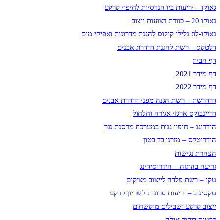
גאוקו – יריעות ביו הנדסיות לחיפוי קרקע
גאוקו 20 – כוורת רצועות ייצוב
גאוקו-לוג גלילי קוקוס להגנת מדרונות ואפיקי מים
דלטקס – רשת להגנת דרדרת אבנים
דף הבית
דף מידר 2021
דף מידר 2022
דרדרשת – רשת הגנה מפני דרדרת אבנים
דריינבוקס ארגזי אגירה וחלחול
הידרוגג – חיפוי גגות במערכת מרסנת נגר
הידרוטקס – מזרני בד בטון
הצהרת נגישות
זריעה בהתזה – הידרוסידינג
טקו – רשת פלדה לייצוב מצוקים
טקסינוב – יריעות סרוגות לשריון קרקע
ייצוב קרקע ושבילים מוקשחים
כרטיס ביקור אילה