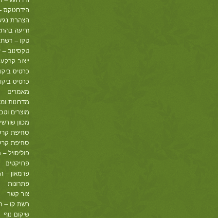
הידרוטקס – 
הצהרת נגיש
זריעה בהתזה
טקו – רשת 
טקסינוב – י
ייצוב קרקע
כרטיס ביקו
כרטיס ביקור
מאמרים
מדרונות ומצ
מוצרים וטכנ
מכוון שורשים GREEN
סחיפת קרק
סחיפת קרקע
פוליסויל – 
פרויקטים
פרמאון – ה
פתרונות
צור קשר
רשת קו – 
שיקום נוף