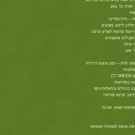
מזרני בד בטון
ות
 – הידרוסידינג
פלדה לייצוב מצוקים
ריעות סרוגות לשריון קרקע
 ושבילים מוקשחים
ר אילה
 יואב
וקי סלע – ייצוב והגנת דרדרת
ולוגיות
CT 
ע במדרונות
 בנחלים ובתעלות ניקוז
מייצב קרקע פולימרי
שחמת מצוקי חציבה
רשת קוקוס לצמחיה מטפסת