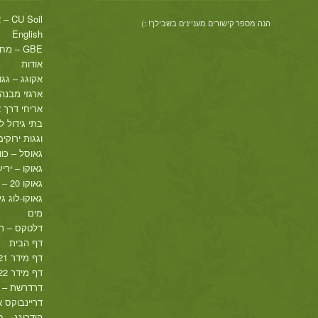
CU Soil – אדמת מבנה, בתי גידול לעצי רחוב
הנה מספר קישורים מעניינים בשבילך! :)
English
GBE – מחסומים גמישים סופגי אנרגיה
אודות
אקוגג – גגו
ארגזי מבנה
אריחי דרך אקור
בתי גידול ל
וגגות ירוקים
גאוסל – כוו
גאוקו – ירי
גאוקו 20 – כוורת רצועות ייצוב
גאוקו-לוג ג
מים
דלטקס – ר
דף הבית
דף מידר 2021
דף מידר 2022
דרדרשת – ר
דריינבוקס א
הידרוגג – 