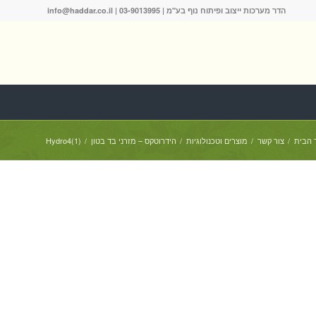
הדר מערכות ייצוב ופיתוח נוף בע"מ |
03-9013995
|
info@haddar.co.il
 הבית
/
צור קשר
/
מוצרים וטכנולוגיות
/
הידרוטקס – מזרני בד בטון
/
Hydro4(1)