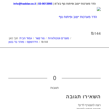
הדר מערכות ייצוב ופיתוח נוף בע"מ |
03-9013995
|
info@haddar.co.il
fb144
/
מוצרים וטכנולוגיות
/
צור קשר
/
עמוד הבית
הנך כאן:
fb144
/
הידרוטקס – מזרני בד בטון
0
תגובות
השאירו תגובה
רוצה להצטרף לדיון?
תרגישו חופשי לתרום!