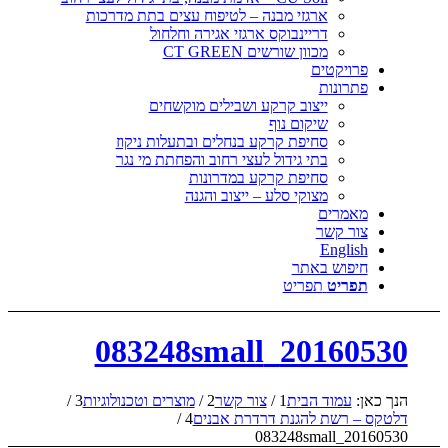
ארגזי מבנה – לטיפוח עצים בתת מדרכות
דריינבוקס ארגזי אגירה וחלחול
מכוון שורשים CT GREEN
פרויקטים
פתרונות
ייצוב קרקע ושבילים מוקשחים
שיקום נוף
סחיפת קרקע בנחלים ובתעלות ניקוז
בתי גידול לעצי רחוב והפחתת מי נגר
סחיפת קרקע במדרונות
מצוקי סלע – ייצוב והגנה
מאמרים
צור קשר
English
חיפוש באתר
תפריט
תפריט
20160530_083248small
הנך כאן:
עמוד הבית
1
/
צור קשר
2
/
מוצרים וטכנולוגיות
3
/
דלטקס – רשת להגנת דרדרת אבנים
4
/
20160530_083248small