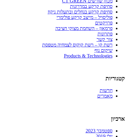
מכוון שורשים CT GREEN
סחיפת קרקע במדרונות
סחיפת קרקע בנחלים ובתעלות ניקוז
פוליסויל – מייצב קרקע פולימרי
פרויקטים
פרמאון – השחמת מצוקי חציבה
פתרונות
צור קשר
רשת קו – רשת קוקוס לצמחיה מטפסת
שיקום נוף
Products & Technologies
קטגוריות
חדשות
מאמרים
ארכיון
ספטמבר 2023
יולי 2019