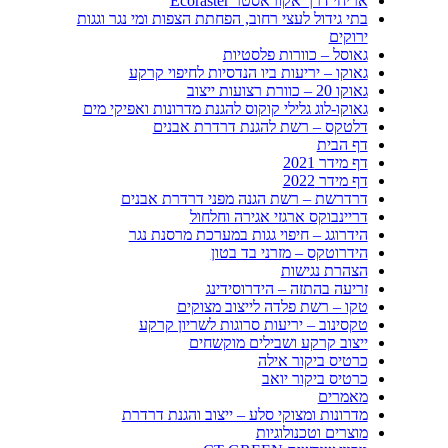
אריחי דרך אקוראסטר Ecoraster
בתי גידול לעצי רחוב, הפחתת הצפות ומי נגר וגגות
ירוקים
גאוסל – כוורות פלסטיות
גאוקו – יריעות ביו הנדסיות לחיפוי קרקע
גאוקו 20 – כוורת רצועות ייצוב
גאוקו-לוג גלילי קוקוס להגנת מדרונות ואפיקי מים
דלטקס – רשת להגנת דרדרת אבנים
דף הבית
דף מידר 2021
דף מידר 2022
דרדרשת – רשת הגנה מפני דרדרת אבנים
דריינבוקס ארגזי אגירה וחלחול
הידרוגג – חיפוי גגות במערכת מרסנת נגר
הידרוטקס – מזרני בד בטון
הצהרת נגישות
זריעה בהתזה – הידרוסידינג
טקו – רשת פלדה לייצוב מצוקים
טקסינוב – יריעות סרוגות לשריון קרקע
ייצוב קרקע ושבילים מוקשחים
כרטיס ביקור אילה
כרטיס ביקור יואב
מאמרים
מדרונות ומצוקי סלע – ייצוב והגנת דרדרת
מוצרים וטכנולוגיות