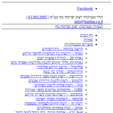
Facebook
הדר מערכות ייצוב ופיתוח נוף בע"מ |
03-9013995
|
info@haddar.co.il
דף הבית
אודות
מוצרים וטכנולוגיות
זריעה בהתזה – הידרוסידינג
גאוקו – יריעות ביו הנדסיות לחיפוי קרקע
גאוקו 20 – כוורת רצועות ייצוב
גאוקו-לוג גלילי קוקוס להגנת מדרונות ואפיקי מים
פוליסויל – מייצב קרקע פולימרי
הידרוטקס – מזרני בד בטון
דרדרשת – רשת הגנה מפני דרדרת אבנים
דלטקס – רשת להגנת דרדרת אבנים
טקו – רשת פלדה לייצוב מצוקים
GBE – מחסומים גמישים סופגי אנרגיה
טקסינוב – יריעות סרוגות לשריון קרקע
פרמאון – השחמת מצוקי חציבה
רשת קו – רשת קוקוס לצמחיה מטפסת
אקוגג – גגות צומחים אקולוגיים
CU Soil – אדמת מבנה, בתי גידול לעצי רחוב