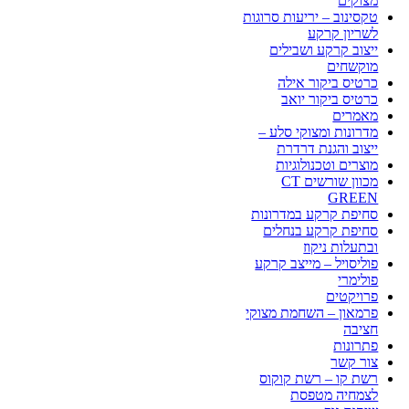
מצוקים
טקסינוב – יריעות סרוגות
לשריון קרקע
ייצוב קרקע ושבילים
מוקשחים
כרטיס ביקור אילה
כרטיס ביקור יואב
מאמרים
מדרונות ומצוקי סלע –
ייצוב והגנת דרדרת
מוצרים וטכנולוגיות
מכוון שורשים CT
GREEN
סחיפת קרקע במדרונות
סחיפת קרקע בנחלים
ובתעלות ניקוז
פוליסויל – מייצב קרקע
פולימרי
פרויקטים
פרמאון – השחמת מצוקי
חציבה
פתרונות
צור קשר
רשת קו – רשת קוקוס
לצמחיה מטפסת