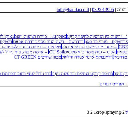
 בע"מ |
03-9013995
|
info@haddar.co.il
 – יריעות ביו הנדסיות לחיפוי קרקע
גאוקו 20 – כוורת רצועות ייצוב
גאוקו-לו
ידרוטקס – מזרני בד בטון
דרדרשת – רשת הגנה מפני דרדרת אבנים
דלטקס 
GBE – מחסומים גמישים סופגי אנרגיה
טקסינוב – יריעות סרוגות לשריון קר
מטפסת
אקוגג – גגות צומחים אקולוגיים
CU Soil – אדמת מבנה, בתי גידול לעצי רחוב
 מדרכות
דריינבוקס ארגזי אגירה וחלחול
מכוון שורשים CT GREEN
קום נוף
סחיפת קרקע בנחלים ובתעלות ניקוז
בתי גידול לעצי רחוב והפחתת מי
תפריט
תפריט
ת
/
crop-spraying-2
1
2
3