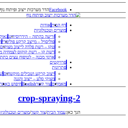
Facebook
הדר מערכות ייצוב ופיתוח נוף
דף הבית
אודות
מוצרים וטכנולוגיות
זריעה בהתזה – הידרוסידינג
גאוקו
פוליסויל – מייצב קרקע פולימרי
ה
טקו – רשת פלדה לייצוב מצוקים
רשת קו – רשת קוקוס לצמחיה 
ארגזי מבנה – לטיפוח עצים בתת
פרויקטים
פתרונות
ייצוב קרקע ושבילים מוקשחים
שי
מצוקי סלע – ייצוב והגנה
מאמרים
צור קשר
English
חיפוש באתר
crop-spraying-2
הנך כאן:
עמוד הבית
/
צור קשר
/
מוצרים וטכנולוגיו