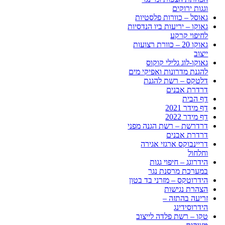
וגגות ירוקים
גאוסל – כוורות פלסטיות
גאוקו – יריעות ביו הנדסיות
לחיפוי קרקע
גאוקו 20 – כוורת רצועות
ייצוב
גאוקו-לוג גלילי קוקוס
להגנת מדרונות ואפיקי מים
דלטקס – רשת להגנת
דרדרת אבנים
דף הבית
דף מידר 2021
דף מידר 2022
דרדרשת – רשת הגנה מפני
דרדרת אבנים
דריינבוקס ארגזי אגירה
וחלחול
הידרוגג – חיפוי גגות
במערכת מרסנת נגר
הידרוטקס – מזרני בד בטון
הצהרת נגישות
זריעה בהתזה –
הידרוסידינג
טקו – רשת פלדה לייצוב