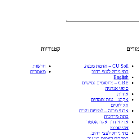
ודים
קטגוריות
CU Soil – אדמת מבנה,
חדשות
בתי גידול לעצי רחוב
מאמרים
English
GBE – מחסומים גמישים
סופגי אנרגיה
אודות
אקוגג – גגות צומחים
אקולוגיים
ארגזי מבנה – לטיפוח עצים
בתת מדרכות
אריחי דרך אקוראסטר
Ecoraster
בתי גידול לעצי רחוב,
הפחתת הצפות ומי נגר