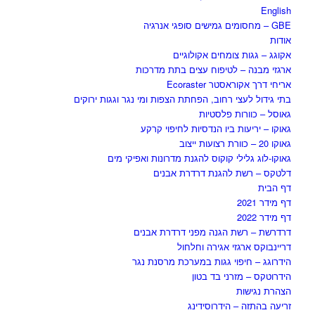
English
GBE – מחסומים גמישים סופגי אנרגיה
אודות
אקוגג – גגות צומחים אקולוגיים
ארגזי מבנה – לטיפוח עצים בתת מדרכות
אריחי דרך אקוראסטר Ecoraster
בתי גידול לעצי רחוב, הפחתת הצפות ומי נגר וגגות ירוקים
גאוסל – כוורות פלסטיות
גאוקו – יריעות ביו הנדסיות לחיפוי קרקע
גאוקו 20 – כוורת רצועות ייצוב
גאוקו-לוג גלילי קוקוס להגנת מדרונות ואפיקי מים
דלטקס – רשת להגנת דרדרת אבנים
דף הבית
דף מידר 2021
דף מידר 2022
דרדרשת – רשת הגנה מפני דרדרת אבנים
דריינבוקס ארגזי אגירה וחלחול
הידרוגג – חיפוי גגות במערכת מרסנת נגר
הידרוטקס – מזרני בד בטון
הצהרת נגישות
זריעה בהתזה – הידרוסידינג