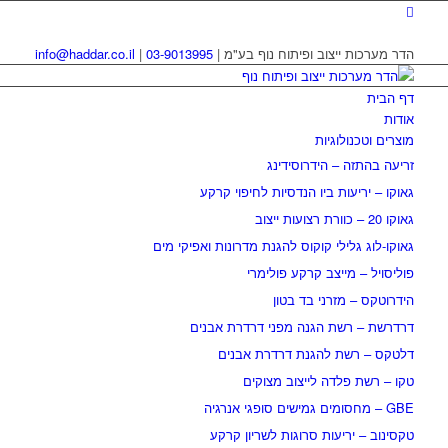
הדר מערכות ייצוב ופיתוח נוף בע"מ |
03-9013995
|
info@haddar.co.il
דף הבית
אודות
מוצרים וטכנולוגיות
זריעה בהתזה – הידרוסידינג
גאוקו – יריעות ביו הנדסיות לחיפוי קרקע
גאוקו 20 – כוורת רצועות ייצוב
גאוקו-לוג גלילי קוקוס להגנת מדרונות ואפיקי מים
פוליסויל – מייצב קרקע פולימרי
הידרוטקס – מזרני בד בטון
דרדרשת – רשת הגנה מפני דרדרת אבנים
דלטקס – רשת להגנת דרדרת אבנים
טקו – רשת פלדה לייצוב מצוקים
GBE – מחסומים גמישים סופגי אנרגיה
טקסינוב – יריעות סרוגות לשריון קרקע