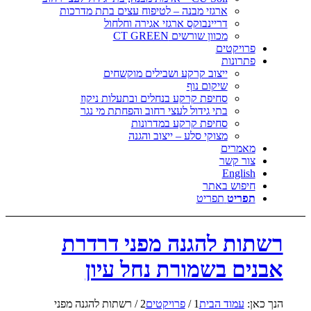
ארגזי מבנה – לטיפוח עצים בתת מדרכות
דריינבוקס ארגזי אגירה וחלחול
מכוון שורשים CT GREEN
פרויקטים
פתרונות
ייצוב קרקע ושבילים מוקשחים
שיקום נוף
סחיפת קרקע בנחלים ובתעלות ניקוז
בתי גידול לעצי רחוב והפחתת מי נגר
סחיפת קרקע במדרונות
מצוקי סלע – ייצוב והגנה
מאמרים
צור קשר
English
חיפוש באתר
תפריט
תפריט
רשתות להגנה מפני דרדרת
אבנים בשמורת נחל עיון
הנך כאן:
עמוד הבית
1
/
פרויקטים
2
/
רשתות להגנה מפני