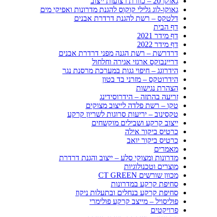
גאוקו 20 – כוורת רצועות ייצוב
גאוקו-לוג גלילי קוקוס להגנת מדרונות ואפיקי מים
דלטקס – רשת להגנת דרדרת אבנים
דף הבית
דף מידר 2021
דף מידר 2022
דרדרשת – רשת הגנה מפני דרדרת אבנים
דריינבוקס ארגזי אגירה וחלחול
הידרוגג – חיפוי גגות במערכת מרסנת נגר
הידרוטקס – מזרני בד בטון
הצהרת נגישות
זריעה בהתזה – הידרוסידינג
טקו – רשת פלדה לייצוב מצוקים
טקסינוב – יריעות סרוגות לשריון קרקע
ייצוב קרקע ושבילים מוקשחים
כרטיס ביקור אילה
כרטיס ביקור יואב
מאמרים
מדרונות ומצוקי סלע – ייצוב והגנת דרדרת
מוצרים וטכנולוגיות
מכוון שורשים CT GREEN
סחיפת קרקע במדרונות
סחיפת קרקע בנחלים ובתעלות ניקוז
פוליסויל – מייצב קרקע פולימרי
פרויקטים