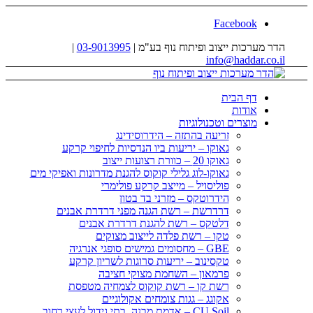
Facebook
הדר מערכות ייצוב ופיתוח נוף בע"מ |
03-9013995
|
info@haddar.co.il
דף הבית
אודות
מוצרים וטכנולוגיות
זריעה בהתזה – הידרוסידינג
גאוקו – יריעות ביו הנדסיות לחיפוי קרקע
גאוקו 20 – כוורת רצועות ייצוב
גאוקו-לוג גלילי קוקוס להגנת מדרונות ואפיקי מים
פוליסויל – מייצב קרקע פולימרי
הידרוטקס – מזרני בד בטון
דרדרשת – רשת הגנה מפני דרדרת אבנים
דלטקס – רשת להגנת דרדרת אבנים
טקו – רשת פלדה לייצוב מצוקים
GBE – מחסומים גמישים סופגי אנרגיה
טקסינוב – יריעות סרוגות לשריון קרקע
פרמאון – השחמת מצוקי חציבה
רשת קו – רשת קוקוס לצמחיה מטפסת
אקוגג – גגות צומחים אקולוגיים
CU Soil – אדמת מבנה, בתי גידול לעצי רחוב