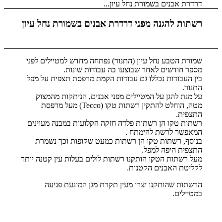
דרדרת אבנים בשמורת נחל עיון...
רשתות להגנה מפני דרדרת אבנים בשמורת נחל עיון
שמורת הטבע נחל עיון (התנור) נפתחה מחדש למטיילים לפני
מספר חודשים לאחר שבוצעו בה עבודות שונות.
בין העבודות נכללו גם עבודות הקמת מרפסת תצפית על מפל
התנור.
על מנת להגן על המטיילים מפני אבנים, הניתקות מהמצוק
מטה, הוחלט להתקין רשתות טקו (Tecco) מעל מרפסת
התצפית.
רשתות טקו הן רשתות פלדה חזקה הקלועות במבנה מעוינים
המאפשר לרשת להימתח .
בנוסף, רשתות טקו הן רשתות כמעט שקופות וכך נשמרת
התצפית היפה למפל.
מעל רשתות הטקו הותקנו רשתות לולים בעלות עין קטנה יותר
לקליטת האבנים הקטנות.
הרשתות שהותקנו יצרו מעין תקרת מגן המונעת פגיעה
במטיילים.