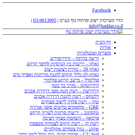
Facebook
הדר מערכות ייצוב ופיתוח נוף בע"מ |
03-9013995
|
info@haddar.co.il
דף הבית
אודות
מוצרים וטכנולוגיות
זריעה בהתזה – הידרוסידינג
גאוקו – יריעות ביו הנדסיות לחיפוי קרקע
גאוקו 20 – כוורת רצועות ייצוב
גאוקו-לוג גלילי קוקוס להגנת מדרונות ואפיקי מים
פוליסויל – מייצב קרקע פולימרי
הידרוטקס – מזרני בד בטון
דרדרשת – רשת הגנה מפני דרדרת אבנים
דלטקס – רשת להגנת דרדרת אבנים
טקו – רשת פלדה לייצוב מצוקים
GBE – מחסומים גמישים סופגי אנרגיה
טקסינוב – יריעות סרוגות לשריון קרקע
פרמאון – השחמת מצוקי חציבה
רשת קו – רשת קוקוס לצמחיה מטפסת
אקוגג – גגות צומחים אקולוגיים
CU Soil – אדמת מבנה, בתי גידול לעצי רחוב