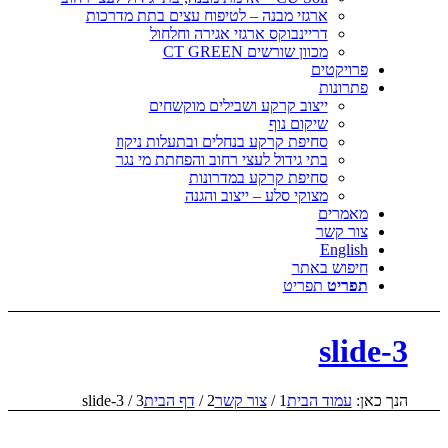
ארגזי מבנה – לטיפוח עצים בתת מדרכות
דריינבוקס ארגזי אגירה וחלחול
מכוון שורשים CT GREEN
פרויקטים
פתרונות
ייצוב קרקע ושבילים מוקשחים
שיקום נוף
סחיפת קרקע בנחלים ובתעלות ניקוז
בתי גידול לעצי רחוב והפחתת מי נגר
סחיפת קרקע במדרונות
מצוקי סלע – ייצוב והגנה
מאמרים
צור קשר
English
חיפוש באתר
תפריט
תפריט
slide-3
הנך כאן:
עמוד הבית
1
/
צור קשר
2
/
דף הבית
3
/
slide-3