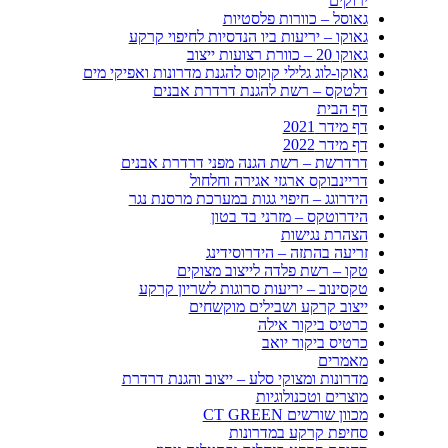
ירוקים
גאוסל – כוורות פלסטיות
גאוקו – יריעות ביו הנדסיות לחיפוי קרקע
גאוקו 20 – כוורת רצועות ייצוב
גאוקו-לוג גלילי קוקוס להגנת מדרונות ואפיקי מים
דלטקס – רשת להגנת דרדרת אבנים
דף הבית
דף מידר 2021
דף מידר 2022
דרדרשת – רשת הגנה מפני דרדרת אבנים
דריינבוקס ארגזי אגירה וחלחול
הידרוגג – חיפוי גגות במערכת מרסנת נגר
הידרוטקס – מזרני בד בטון
הצהרת נגישות
זריעה בהתזה – הידרוסידינג
טקו – רשת פלדה לייצוב מצוקים
טקסינוב – יריעות סרוגות לשריון קרקע
ייצוב קרקע ושבילים מוקשחים
כרטיס ביקור אילה
כרטיס ביקור יואב
מאמרים
מדרונות ומצוקי סלע – ייצוב והגנת דרדרת
מוצרים וטכנולוגיות
מכוון שורשים CT GREEN
סחיפת קרקע במדרונות