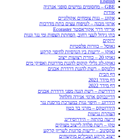
English
GBE – מחסומים גמישים סופגי אנרגיה
אודות
אקוגג – גגות צומחים אקולוגיים
ארגזי מבנה – לטיפוח עצים בתת מדרכות
אריחי דרך אקוראסטר Ecoraster
בתי גידול לעצי רחוב, הפחתת הצפות ומי נגר וגגות
ירוקים
גאוסל – כוורות פלסטיות
גאוקו – יריעות ביו הנדסיות לחיפוי קרקע
גאוקו 20 – כוורת רצועות ייצוב
גאוקו-לוג גלילי קוקוס להגנת מדרונות ואפיקי מים
דלטקס – רשת להגנת דרדרת אבנים
דף הבית
דף מידר 2021
דף מידר 2022
דרדרשת – רשת הגנה מפני דרדרת אבנים
דריינבוקס ארגזי אגירה וחלחול
הידרוגג – חיפוי גגות במערכת מרסנת נגר
הידרוטקס – מזרני בד בטון
הצהרת נגישות
זריעה בהתזה – הידרוסידינג
טקו – רשת פלדה לייצוב מצוקים
טקסינוב – יריעות סרוגות לשריון קרקע
ייצוב קרקע ושבילים מוקשחים