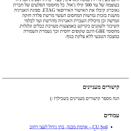
בעוצמה של עד 500 קילו ג'אול. כל מחסומי הסלעים של חברת
גאוברוג קיבלו את האישור האירופאי ETAG. ספיגת האנרגיה
מושגת בזכות גמישות המחסום העשוי מרשת פלדה חזקה
וגמישה וכן מיכולת העברת האנרגיה מהרשת ועד לבלמי
השיכוך ולעוגנים בקרקע באמצעות מערכת כבלים וגלגלות.
מחסומי GBE הינם שקופים יחסית וכך נשמרת השמורה
במצבה הטבעי ללא צלקת בנוף.
קישורים מעניינים
הנה מספר קישורים מעניינים בשבילך! :)
עמודים
CU Soil – אדמת מבנה, בתי גידול לעצי רחוב