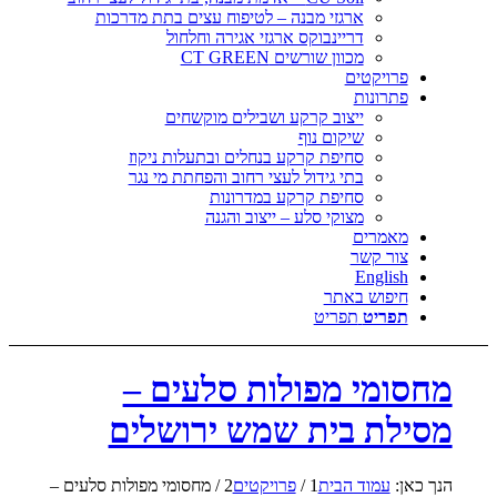
ארגזי מבנה – לטיפוח עצים בתת מדרכות
דריינבוקס ארגזי אגירה וחלחול
מכוון שורשים CT GREEN
פרויקטים
פתרונות
ייצוב קרקע ושבילים מוקשחים
שיקום נוף
סחיפת קרקע בנחלים ובתעלות ניקוז
בתי גידול לעצי רחוב והפחתת מי נגר
סחיפת קרקע במדרונות
מצוקי סלע – ייצוב והגנה
מאמרים
צור קשר
English
חיפוש באתר
תפריט
תפריט
מחסומי מפולות סלעים –
מסילת בית שמש ירושלים
הנך כאן:
עמוד הבית
1
/
פרויקטים
2
/
מחסומי מפולות סלעים –