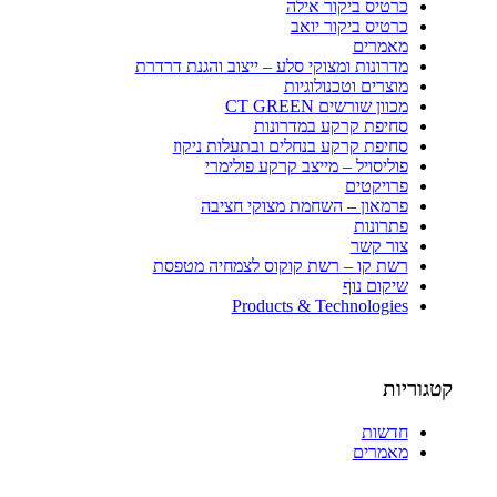
כרטיס ביקור אילה
כרטיס ביקור יואב
מאמרים
מדרונות ומצוקי סלע – ייצוב והגנת דרדרת
מוצרים וטכנולוגיות
מכוון שורשים CT GREEN
סחיפת קרקע במדרונות
סחיפת קרקע בנחלים ובתעלות ניקוז
פוליסויל – מייצב קרקע פולימרי
פרויקטים
פרמאון – השחמת מצוקי חציבה
פתרונות
צור קשר
רשת קו – רשת קוקוס לצמחיה מטפסת
שיקום נוף
Products & Technologies
קטגוריות
חדשות
מאמרים