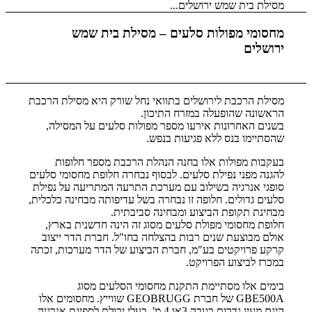
מסילת בית שמש ירושלים...
מחסומי מפולות סלעים – מסילת בית שמש
ירושלים
מסילת הרכבת לירושלים בתוואי נחל שורק היא מסילת הרכבת
הראשונה שהופעלה במזרח התיכון.
בשנים האחרונות אירעו מספר מפולות סלעים על המסילה,
שהסתיימו בנס ללא פגיעות בנפש.
בעקבות מפולות אלו בחנה הנהלת הרכבת מספר חלופות
להגנה מפני נפילת סלעים. לבסוף נבחרה חלופת מחסומי סלעים
סופגי אנרגיה בשילוב עם מערכת התרעה המתריעה על נפילת
סלעים גדולים. חלופה זו נבחרה בשל עדיפותה מבחינה כלכלית,
מבחינת תקופת הביצוע ומבחינה סביבתית.
חלופת מחסומי מפולת סלעים מסוג זה הינה חדשנית בארץ,
אולם מבוצעת שנים רבות בהצלחה בחו"ל. חברת הדר ייצוב
קרקע פרויקטים בע"מ, חברת הביצוע של הדר מערכות, זכתה
במכרז לביצוע הפרויקט.
בימים אלו מסתיימת התקנת מחסומי הסלעים מסוג
GBE500A של חברת GEOBRUGG שווייץ. מחסומים אלו
הינם מעין גדרות בגובה 3או 4 מ', בעלי יכולת לספיגת אנרגיה