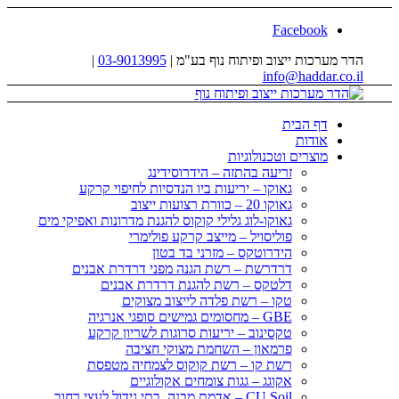
Facebook
הדר מערכות ייצוב ופיתוח נוף בע"מ |
03-9013995
|
info@haddar.co.il
דף הבית
אודות
מוצרים וטכנולוגיות
זריעה בהתזה – הידרוסידינג
גאוקו – יריעות ביו הנדסיות לחיפוי קרקע
גאוקו 20 – כוורת רצועות ייצוב
גאוקו-לוג גלילי קוקוס להגנת מדרונות ואפיקי מים
פוליסויל – מייצב קרקע פולימרי
הידרוטקס – מזרני בד בטון
דרדרשת – רשת הגנה מפני דרדרת אבנים
דלטקס – רשת להגנת דרדרת אבנים
טקו – רשת פלדה לייצוב מצוקים
GBE – מחסומים גמישים סופגי אנרגיה
טקסינוב – יריעות סרוגות לשריון קרקע
פרמאון – השחמת מצוקי חציבה
רשת קו – רשת קוקוס לצמחיה מטפסת
אקוגג – גגות צומחים אקולוגיים
CU Soil – אדמת מבנה, בתי גידול לעצי רחוב