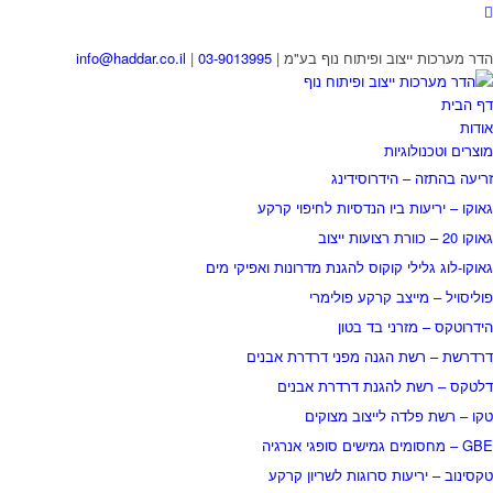
הדר מערכות ייצוב ופיתוח נוף בע"מ |
03-9013995
|
info@haddar.co.il
דף הבית
אודות
מוצרים וטכנולוגיות
זריעה בהתזה – הידרוסידינג
גאוקו – יריעות ביו הנדסיות לחיפוי קרקע
גאוקו 20 – כוורת רצועות ייצוב
גאוקו-לוג גלילי קוקוס להגנת מדרונות ואפיקי מים
פוליסויל – מייצב קרקע פולימרי
הידרוטקס – מזרני בד בטון
דרדרשת – רשת הגנה מפני דרדרת אבנים
דלטקס – רשת להגנת דרדרת אבנים
טקו – רשת פלדה לייצוב מצוקים
GBE – מחסומים גמישים סופגי אנרגיה
טקסינוב – יריעות סרוגות לשריון קרקע