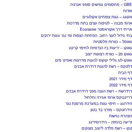
GBE – מחסומים גמישים סופגי אנרגיה
אודות
אקוגג – גגות צומחים אקולוגיים
ארגזי מבנה – לטיפוח עצים בתת מדרכות
אריחי דרך אקוראסטר Ecoraster
בתי גידול לעצי רחוב, הפחתת הצפות ומי נגר וגגות ירוקים
גאוסל – כוורות פלסטיות
גאוקו – יריעות ביו הנדסיות לחיפוי קרקע
גאוקו 20 – כוורת רצועות ייצוב
גאוקו-לוג גלילי קוקוס להגנת מדרונות ואפיקי מים
דלטקס – רשת להגנת דרדרת אבנים
דף הבית
דף מידר 2021
דף מידר 2022
דרדרשת – רשת הגנה מפני דרדרת אבנים
דריינבוקס ארגזי אגירה וחלחול
הידרוגג – חיפוי גגות במערכת מרסנת נגר
הידרוטקס – מזרני בד בטון
הצהרת נגישות
זריעה בהתזה – הידרוסידינג
טקו – רשת פלדה לייצוב מצוקים