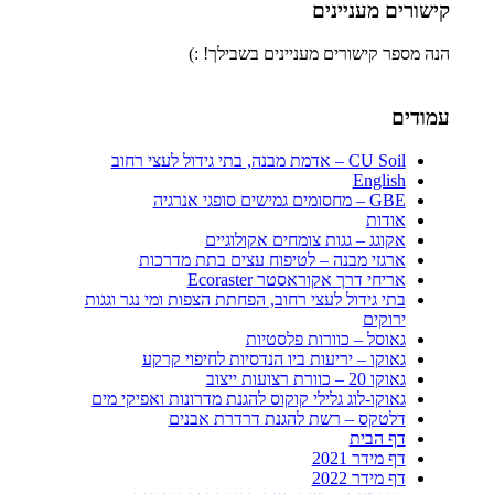
קישורים מעניינים
הנה מספר קישורים מעניינים בשבילך! :)
עמודים
CU Soil – אדמת מבנה, בתי גידול לעצי רחוב
English
GBE – מחסומים גמישים סופגי אנרגיה
אודות
אקוגג – גגות צומחים אקולוגיים
ארגזי מבנה – לטיפוח עצים בתת מדרכות
אריחי דרך אקוראסטר Ecoraster
בתי גידול לעצי רחוב, הפחתת הצפות ומי נגר וגגות
ירוקים
גאוסל – כוורות פלסטיות
גאוקו – יריעות ביו הנדסיות לחיפוי קרקע
גאוקו 20 – כוורת רצועות ייצוב
גאוקו-לוג גלילי קוקוס להגנת מדרונות ואפיקי מים
דלטקס – רשת להגנת דרדרת אבנים
דף הבית
דף מידר 2021
דף מידר 2022