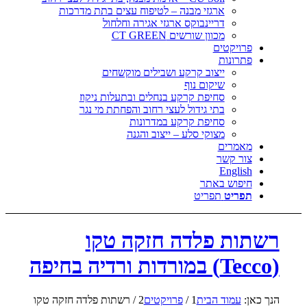
ארגזי מבנה – לטיפוח עצים בתת מדרכות
דריינבוקס ארגזי אגירה וחלחול
מכוון שורשים CT GREEN
פרויקטים
פתרונות
ייצוב קרקע ושבילים מוקשחים
שיקום נוף
סחיפת קרקע בנחלים ובתעלות ניקוז
בתי גידול לעצי רחוב והפחתת מי נגר
סחיפת קרקע במדרונות
מצוקי סלע – ייצוב והגנה
מאמרים
צור קשר
English
חיפוש באתר
תפריט
תפריט
רשתות פלדה חזקה טקו
(Tecco) במורדות ורדיה בחיפה
הנך כאן:
עמוד הבית
1
/
פרויקטים
2
/
רשתות פלדה חזקה טקו