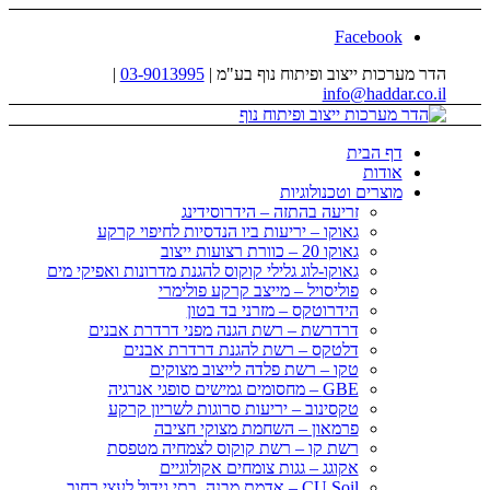
Facebook
הדר מערכות ייצוב ופיתוח נוף בע"מ |
03-9013995
|
info@haddar.co.il
דף הבית
אודות
מוצרים וטכנולוגיות
זריעה בהתזה – הידרוסידינג
גאוקו – יריעות ביו הנדסיות לחיפוי קרקע
גאוקו 20 – כוורת רצועות ייצוב
גאוקו-לוג גלילי קוקוס להגנת מדרונות ואפיקי מים
פוליסויל – מייצב קרקע פולימרי
הידרוטקס – מזרני בד בטון
דרדרשת – רשת הגנה מפני דרדרת אבנים
דלטקס – רשת להגנת דרדרת אבנים
טקו – רשת פלדה לייצוב מצוקים
GBE – מחסומים גמישים סופגי אנרגיה
טקסינוב – יריעות סרוגות לשריון קרקע
פרמאון – השחמת מצוקי חציבה
רשת קו – רשת קוקוס לצמחיה מטפסת
אקוגג – גגות צומחים אקולוגיים
CU Soil – אדמת מבנה, בתי גידול לעצי רחוב