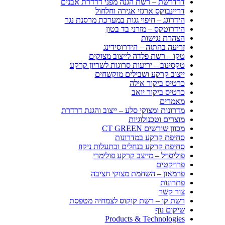
דרדרשת – רשת הגנה מפני דרדרת אבנים
דריינבוקס ארגזי אגירה וחלחול
הידרוגג – חיפוי גגות במערכת מרסנת נגר
הידרוטקס – מזרני בד בטון
הצהרת נגישות
זריעה בהתזה – הידרוסידינג
טקו – רשת פלדה לייצוב מצוקים
טקסינוב – יריעות סרוגות לשריון קרקע
ייצוב קרקע ושבילים מוקשחים
כרטיס ביקור אילה
כרטיס ביקור יואב
מאמרים
מדרונות ומצוקי סלע – ייצוב והגנת דרדרת
מוצרים וטכנולוגיות
מכוון שורשים CT GREEN
סחיפת קרקע במדרונות
סחיפת קרקע בנחלים ובתעלות ניקוז
פוליסויל – מייצב קרקע פולימרי
פרויקטים
פרמאון – השחמת מצוקי חציבה
פתרונות
צור קשר
רשת קו – רשת קוקוס לצמחיה מטפסת
שיקום נוף
Products & Technologies