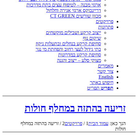
ארגזי מבנה – לטיפוח עצים בתת מדרכות
דריינבוקס ארגזי אגירה וחלחול
מכוון שורשים CT GREEN
פרויקטים
פתרונות
ייצוב קרקע ושבילים מוקשחים
שיקום נוף
סחיפת קרקע בנחלים ובתעלות ניקוז
בתי גידול לעצי רחוב והפחתת מי נגר
סחיפת קרקע במדרונות
מצוקי סלע – ייצוב והגנה
מאמרים
צור קשר
English
חיפוש באתר
תפריט
תפריט
זריעה בהתזה במחלף חולות
הנך כאן:
עמוד הבית
1
/
פרויקטים
2
/
זריעה בהתזה במחלף
חולות