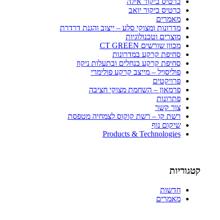
כרטיס ביקור אילה
כרטיס ביקור יואב
מאמרים
מדרונות ומצוקי סלע – ייצוב והגנת דרדרת
מוצרים וטכנולוגיות
מכוון שורשים CT GREEN
סחיפת קרקע במדרונות
סחיפת קרקע בנחלים ובתעלות ניקוז
פוליסויל – מייצב קרקע פולימרי
פרויקטים
פרמאון – השחמת מצוקי חציבה
פתרונות
צור קשר
רשת קו – רשת קוקוס לצמחיה מטפסת
שיקום נוף
Products & Technologies
קטגוריות
חדשות
מאמרים