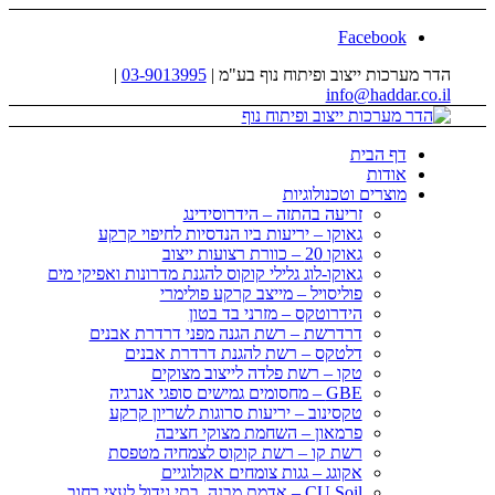
Facebook
הדר מערכות ייצוב ופיתוח נוף בע"מ |
03-9013995
|
info@haddar.co.il
דף הבית
אודות
מוצרים וטכנולוגיות
זריעה בהתזה – הידרוסידינג
גאוקו – יריעות ביו הנדסיות לחיפוי קרקע
גאוקו 20 – כוורת רצועות ייצוב
גאוקו-לוג גלילי קוקוס להגנת מדרונות ואפיקי מים
פוליסויל – מייצב קרקע פולימרי
הידרוטקס – מזרני בד בטון
דרדרשת – רשת הגנה מפני דרדרת אבנים
דלטקס – רשת להגנת דרדרת אבנים
טקו – רשת פלדה לייצוב מצוקים
GBE – מחסומים גמישים סופגי אנרגיה
טקסינוב – יריעות סרוגות לשריון קרקע
פרמאון – השחמת מצוקי חציבה
רשת קו – רשת קוקוס לצמחיה מטפסת
אקוגג – גגות צומחים אקולוגיים
CU Soil – אדמת מבנה, בתי גידול לעצי רחוב