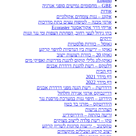
English
GBE – מחסומים גמישים סופגי אנרגיה
אודות
אקוגג – גגות צומחים אקולוגיים
ארגזי מבנה – לטיפוח עצים בתת מדרכות
אריחי דרך אקוראסטר Ecoraster
בתי גידול לעצי רחוב, הפחתת הצפות ומי נגר וגגות
ירוקים
גאוסל – כוורות פלסטיות
גאוקו – יריעות ביו הנדסיות לחיפוי קרקע
גאוקו 20 – כוורת רצועות ייצוב
גאוקו-לוג גלילי קוקוס להגנת מדרונות ואפיקי מים
דלטקס – רשת להגנת דרדרת אבנים
דף הבית
דף מידר 2021
דף מידר 2022
דרדרשת – רשת הגנה מפני דרדרת אבנים
דריינבוקס ארגזי אגירה וחלחול
הידרוגג – חיפוי גגות במערכת מרסנת נגר
הידרוטקס – מזרני בד בטון
הצהרת נגישות
זריעה בהתזה – הידרוסידינג
טקו – רשת פלדה לייצוב מצוקים
טקסינוב – יריעות סרוגות לשריון קרקע
ייצוב קרקע ושבילים מוקשחים