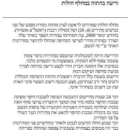
זריעה בהתזה במחלף חולות
מחלף חולות שמדרום לראשון לציון מהווה נקודת מפגש של שני
כבישים מהירים (4, 20) ושל מסילת רכבת (ראשל"צ-אשדוד).
בחודש ינואר 2009, עת הסתיימו עבודות העפר באתר עלה
הצורך בפתרון מהיר לערוצי הסחיפה שהחלו להיווצר במדרונות
האתר ע"י מי הגשם.
הדרישה היתה לטכנולוגיה שתבסס במהירות כיסוי צומח
עשבוני צפוף ללא השקיה, באמצעות מי הגשמים בלבד.
בנסיבות אלו הוזמנה חברת הדר לבצע זריעה בהתזה לצורך
מניעת סחיפה ושיקום הנוף.
היישום בשטח כלל הדברה ראשונית והתזת התמיסה הכוללת
זרעים (חד ורב שנתיים), מצע הנבטה וייצוב העשוי סיבי תאית
ועץ וכן דשנים בשחרור איטי.
תוך 24 שעות מהיישום התגבשה העיסה לשכבת חיפוי מוצקה.
שכבת החיפוי בלמה מיד את המשך היווצרות ערוצי סחף וזאת
בזכות יעילותה בשבירת האנרגיה הקינטית של טיפות הגשם
כמו גם ביכולת שכבת החיפוי להאט את מהירות הנגר העילי
על פני המדרון.
תוך שבוע החלו הזרעים לנבוט ולאחר כחודשיים פני המדרונות
כבר היו מכוסים בצמחייה עשבונית צפופה שהחלה בפריחה