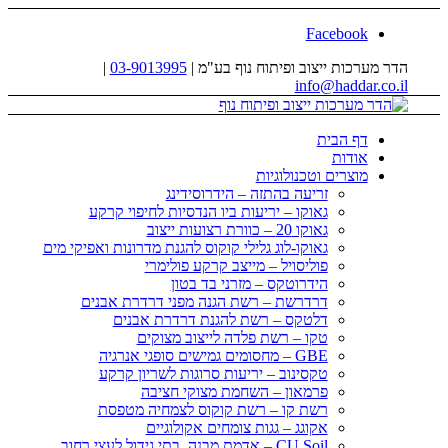
Facebook
הדר מערכות ייצוב ופיתוח נוף בע"מ |
03-9013995
|
info@haddar.co.il
דף הבית
אודות
מוצרים וטכנולוגיות
זריעה בהתזה – הידרוסידינג
גאוקו – יריעות ביו הנדסיות לחיפוי קרקע
גאוקו 20 – כוורת רצועות ייצוב
גאוקו-לוג גלילי קוקוס להגנת מדרונות ואפיקי מים
פוליסויל – מייצב קרקע פולימרי
הידרוטקס – מזרני בד בטון
דרדרשת – רשת הגנה מפני דרדרת אבנים
דלטקס – רשת להגנת דרדרת אבנים
טקו – רשת פלדה לייצוב מצוקים
GBE – מחסומים גמישים סופגי אנרגיה
טקסינוב – יריעות סרוגות לשריון קרקע
פרמאון – השחמת מצוקי חציבה
רשת קו – רשת קוקוס לצמחיה מטפסת
אקוגג – גגות צומחים אקולוגיים
CU Soil – אדמת מבנה, בתי גידול לעצי רחוב