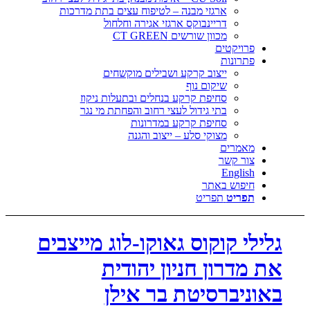
ארגזי מבנה – לטיפוח עצים בתת מדרכות
דריינבוקס ארגזי אגירה וחלחול
מכוון שורשים CT GREEN
פרויקטים
פתרונות
ייצוב קרקע ושבילים מוקשחים
שיקום נוף
סחיפת קרקע בנחלים ובתעלות ניקוז
בתי גידול לעצי רחוב והפחתת מי נגר
סחיפת קרקע במדרונות
מצוקי סלע – ייצוב והגנה
מאמרים
צור קשר
English
חיפוש באתר
תפריט
תפריט
גלילי קוקוס גאוקו-לוג מייצבים
את מדרון חניון יהודית
באוניברסיטת בר אילן