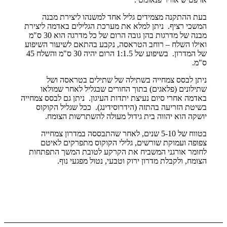
בעת ההתקנה מצמידים גליל אחד למשנהו ליצירת מבנה
המשכי רציף. ניתן למלא את מערכת הגלילים באדמה ליצירת
מבנה של מדרגות בהן גובה הרום של כל מדרגה הוא 30 ס"מ
ואילו השלח – רוחב הטראסה, נקבע בהתאם לשיעור השיפוע
של המדרון. בשיפוע של 1:1.5 הרום יהיה 30 ס"מ והשלח 45
ס"מ.
ניתן לבסס צמחייה בשתילה של שתילים בטראסה ושל
שתילונים (פלאגים) בתוך החורים שבגליל לאחר שמולאו
באדמה אחרי סיום נעיצת יתדות העיגון. ניתן גם לבסס צמחייה
בשיטת הזריעה בהתזה (הידרוסידינג). ככל שגליל הקוקוס
יושקה הוא יהווה בית גידול מעולה להשתרשות הצומח.
בטווח של 5-10 שנים, לאחר שהתבססה במדרון צמחייה
צפופה ועמוקת שורשים, גלילי הקוקוס מתפרקים לאיטם
לחומר אורגני המשביח את הקרקע לטובת המשך התפתחות
הצומח, ולקבלת מדרון ירוק וטבעי, נטול מפגעי נוף.