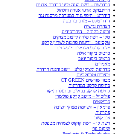
דרדרשת – רשת הגנה מפני דרדרת אבנים
דריינבוקס ארגזי אגירה וחלחול
הידרוגג – חיפוי גגות במערכת מרסנת נגר
הידרוטקס – מזרני בד בטון
הצהרת נגישות
זריעה בהתזה – הידרוסידינג
טקו – רשת פלדה לייצוב מצוקים
טקסינוב – יריעות סרוגות לשריון קרקע
ייצוב קרקע ושבילים מוקשחים
כרטיס ביקור אילה
כרטיס ביקור יואב
מאמרים
מדרונות ומצוקי סלע – ייצוב והגנת דרדרת
מוצרים וטכנולוגיות
מכוון שורשים CT GREEN
סחיפת קרקע במדרונות
סחיפת קרקע בנחלים ובתעלות ניקוז
פוליסויל – מייצב קרקע פולימרי
פרויקטים
פרמאון – השחמת מצוקי חציבה
פתרונות
צור קשר
רשת קו – רשת קוקוס לצמחיה מטפסת
שיקום נוף
Products & Technologies