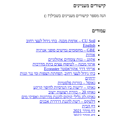
קישורים מעניינים
הנה מספר קישורים מעניינים בשבילך! :)
עמודים
CU Soil – אדמת מבנה, בתי גידול לעצי רחוב
English
GBE – מחסומים גמישים סופגי אנרגיה
אודות
אקוגג – גגות צומחים אקולוגיים
ארגזי מבנה – לטיפוח עצים בתת מדרכות
אריחי דרך אקוראסטר Ecoraster
בתי גידול לעצי רחוב, הפחתת הצפות ומי נגר וגגות
ירוקים
גאוסל – כוורות פלסטיות
גאוקו – יריעות ביו הנדסיות לחיפוי קרקע
גאוקו 20 – כוורת רצועות ייצוב
גאוקו-לוג גלילי קוקוס להגנת מדרונות ואפיקי מים
דלטקס – רשת להגנת דרדרת אבנים
דף הבית
דף מידר 2021
דף מידר 2022