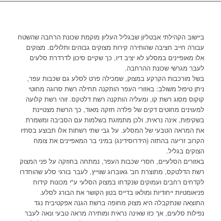
ביישוב הקהילתי אבטליון שבגליל העליון מוקמת שכונת הרחבה שהשטח
עבורה חייב חציבה שהותירה קירות מצוקים גבוהים ותלולים. מצוקים
אלו מאופיינים במסלע לא יציב דיו, כך שקיים סיכון לדרדרת סלעים
לעבר מגרשי שכונת ההרחבה.
בשל מורכבות הקרקע במצוק, שמכילה פרט לסלע גם שכבות עפר,
ניתן טיפול משולב: באזורי העפר הותקנה תחילה רשת סרוגה מחוטי
קוקוס מסוג רשת קו, ומעליה הותקנה רשת דלטקס. זוהי רשת קלועה
למעוינים מחוטים דקים של פלדה חזקה מאוד, כך הרשת מצטיינת
בשקיפות, אינה נראית, ולכן מתמזגת בשלמות עם הסביבה ומשמרת
את המראה הטבעי של המסלע. על גבי שתי רשתות אלו תבוצע בסתיו
הקרוב זריעה בהתזה (הידרוסידינג) במיני בר המאפיינים את צומח
הצוקים בגליל.
באזורים הסלעיים, חסרי שכבות העפר, נמתחה בחוזקה על פני המצוק
רשת הדלטקס, מתוצרת חב' גאוברוג שווייץ, לעבר בורגי סלע שהוחדרו
לקדחים רחבים ועמוקים שנקדחו במצוק הסלעי ע"י מכונות קידוח
פניאומטיות ייחודיות ומולאו בדייס בטון הקושר את הבורג לסלע.
התוצאה שנתקבלה היא מצוק מחופה ברשת הגנה אפקטיבית נגד
נפילות סלעים, אך כזו שאינה נראית ומותירה מראה טבעי ונאה לעבר