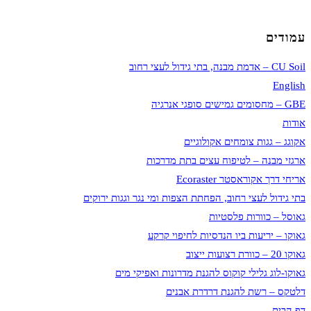
עמודים
CU Soil – אדמת מבנה, בתי גידול לעצי רחוב
English
GBE – מחסומים גמישים סופגי אנרגיה
אודות
אקוגג – גגות צומחים אקולוגיים
ארגזי מבנה – לטיפוח עצים בתת מדרכות
אריחי דרך אקוראסטר Ecoraster
בתי גידול לעצי רחוב, הפחתת הצפות ומי נגר וגגות ירוקים
גאוסל – כוורות פלסטיות
גאוקו – יריעות ביו הנדסיות לחיפוי קרקע
גאוקו 20 – כוורת רצועות ייצוב
גאוקו-לוג גלילי קוקוס להגנת מדרונות ואפיקי מים
דלטקס – רשת להגנת דרדרת אבנים
דף הבית