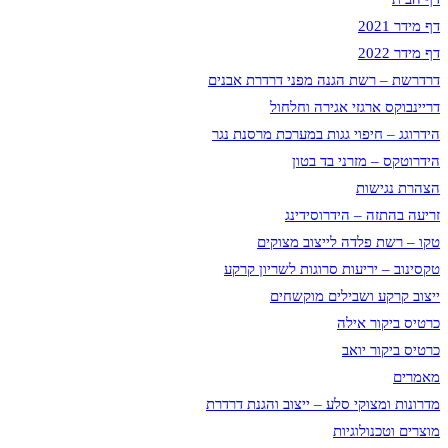
דף מידר 2021
דף מידר 2022
דרדרשת – רשת הגנה מפני דרדרת אבנים
דריינבוקס ארגזי אגירה וחלחול
הידרוגג – חיפוי גגות במערכת מרסנת נגר
הידרוטקס – מזרני בד בטון
הצהרת נגישות
זריעה בהתזה – הידרוסידינג
טקו – רשת פלדה לייצוב מצוקים
טקסינוב – יריעות סרוגות לשריון קרקע
ייצוב קרקע ושבילים מוקשחים
כרטיס ביקור אילה
כרטיס ביקור יואב
מאמרים
מדרונות ומצוקי סלע – ייצוב והגנת דרדרת
מוצרים וטכנולוגיות