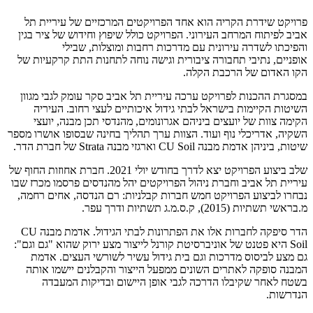
פרויקט שידרת הקריה הוא אחד הפרויקטים המרכזיים של עיריית תל
אביב לפיתוח המרחב העירוני. הפרויקט כולל שיפוץ וחידוש של ציר בגין
והפיכתו לשדרה עירונית עם מדרכות רחבות ומוצלות, שבילי
אופניים, נתיבי תחבורה ציבורית וגישה נוחה לתחנות התת קרקעיות של
הקו האדום של הרכבת הקלה.
במסגרת ההכנות לפרויקט ערכה עיריית תל אביב סקר עומק לגבי מגוון
השיטות הקיימות בישראל לבתי גידול איכותיים לעצי רחוב. העיריה
הקימה צוות של יועצים ביניהם אגרונומים, מהנדסי תכן מבנה, יועצי
השקיה, אדריכלי נוף ועוד. הצוות ערך תהליך בחינה שבסופו אושרו מספר
שיטות, ביניהן אדמת מבנה CU Soil וארגזי מבנה Strata של חברת הדר.
שלב ביצוע הפרויקט יצא לדרך בחודש יולי 2021. חברת אחוזות החוף של
עיריית תל אביב וחברת ניהול הפרויקטים יהל מהנדסים פרסמו מכרז שבו
נבחרו לביצוע הפרויקט חמש חברות קבלניות: רם הנדסה, אחים רחמה,
מ.בראשי תשתיות (2015), ק.ס.מ.ג תשתיות ודרך עפר.
הדר סיפקה לחברות אלו את הפתרונות לבתי הגידול. אדמת מבנה CU
Soil היא פטנט של אוניברסיטת קורנל לייצור מצע ירוק שהוא "גם וגם":
גם מצע לביסוס מדרכות וגם בית גידול עשיר לשורשי העצים. אדמת
המבנה סופקה לאתרים השונים ממפעל הייצור והקבלנים יישמו אותה
בשטח לאחר שקיבלו הדרכה לגבי אופן היישום ובדיקות המעבדה
הנדרשות.